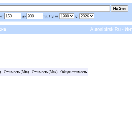
 от
до
т.р. Год от
до
ске
Autosibirsk.Ru -
Ин
)
Стоимость (Min)
Стоимость (Max)
Общая стоимость