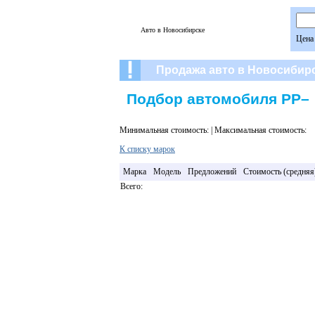
Авто в Новосибирске
Цена
Продажа авто в Новосибир
Подбор автомобиля РР–
Минимальная стоимость: | Максимальная стоимость:
К списку марок
Марка
Модель
Предложений
Стоимость (средняя
Всего: