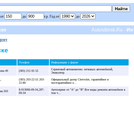
 от
до
т.р. Год от
до
ске
Autosibirsk.Ru -
Ин
ирму
ске
Телефон
Информация о фирме
Сервисный автокомплекс легковых автомобилей,
ова 49
(383) 215 05 55
Эвакуатор.
,
(383) 203-22-55 203-
Официальный дилер Chevrolet, гарантийное и
22-80
постгарантийное о...
8-913006-09-34,287-
Автосервис от "А" до "Я".Все виды ремонта автомобиля в
на 503
09-34
том ч...