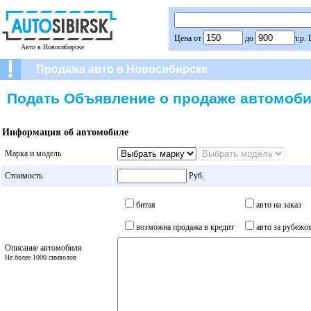
Цена от
до
т.р.
Авто в Новосибирске
Продажа авто в Новосибирске
Подать Объявление о продаже автомоби
Информация об автомобиле
Марка и модель
Стоимость
Руб.
битая
авто на заказ
возможна продажа в кредит
авто за рубежо
Описание автомобиля
Не более 1000 символов