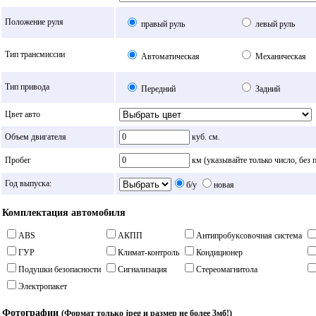
Положение руля
правый руль
левый руль
Тип трансмиссии
Автоматическая
Механическая
Тип привода
Передний
Задний
Цвет авто
Объем двигателя
куб. см.
Пробег
км (указывайте только число, без 
Год выпуска:
б/у
новая
Комплектация автомобиля
ABS
АКПП
Антипробуксовочная система
ГУР
Климат-контроль
Кондиционер
Подушки безопасности
Сигнализация
Стереомагнитола
Электропакет
Фотографии
(Формат только jpeg и размер не более 3мб!)