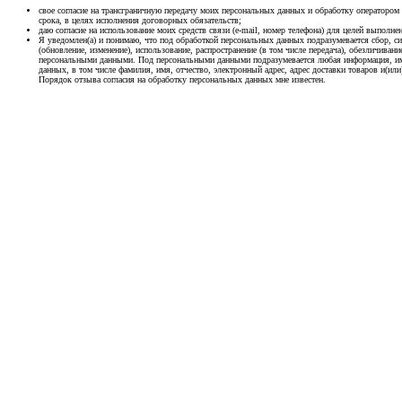
свое согласие на трансграничную передачу моих персональных данных и обработку оператором
срока, в целях исполнения договорных обязательств;
даю согласие на использование моих средств связи (e-mail, номер телефона) для целей выполне
Я уведомлен(а) и понимаю, что под обработкой персональных данных подразумевается сбор, сис
(обновление, изменение), использование, распространение (в том числе передача), обезличиван
персональными данными. Под персональными данными подразумевается любая информация, им
данных, в том числе фамилия, имя, отчество, электронный адрес, адрес доставки товаров и(ил
Порядок отзыва согласия на обработку персональных данных мне известен.