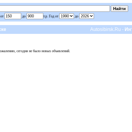
 от
до
т.р. Год от
до
ске
Autosibirsk.Ru -
Ин
ожалению, сегодня не было новых объявлений.