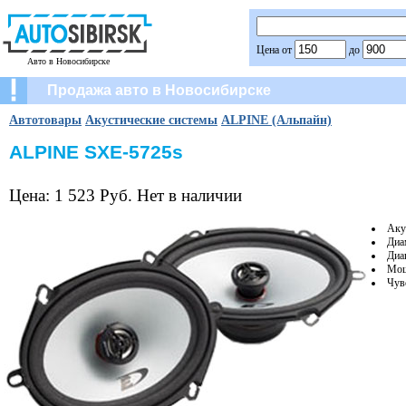
Цена от
до
Авто в Новосибирске
Продажа авто в Новосибирске
Автотовары
Акустические системы
ALPINE (Альпайн)
ALPINE SXE-5725s
Цена: 1 523 Руб. Нет в наличии
Аку
Диа
Диап
Мощ
Чув