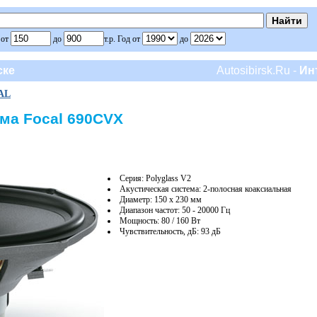
 от
до
т.р. Год от
до
ске
Autosibirsk.Ru -
Ин
AL
ма Focal 690CVX
Серия: Polyglass V2
Акустическая система: 2-полосная коаксиальная
Диаметр: 150 х 230 мм
Диапазон частот: 50 - 20000 Гц
Мощность: 80 / 160 Вт
Чувствительность, дБ: 93 дБ