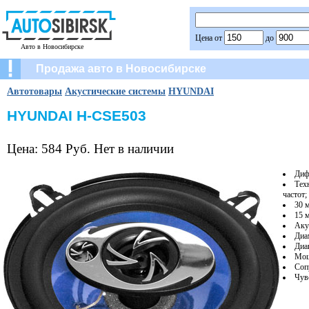
Цена от
до
Авто в Новосибирске
Продажа авто в Новосибирске
Автотовары
Акустические системы
HYUNDAI
HYUNDAI H-CSE503
Цена: 584 Руб. Нет в наличии
Диф
Тех
частот;
30 
15 
Аку
Диа
Диап
Мощ
Соп
Чув