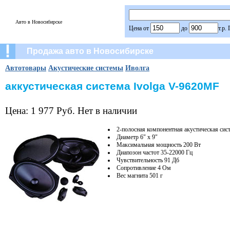
Авто в Новосибирске
Цена от
до
т.р.
Продажа авто в Новосибирске
Автотовары
Акустические системы
Иволга
аккустическая система Ivolga V-9620MF
Цена: 1 977 Руб. Нет в наличии
2-полосная компонентная акустическая сис
Диаметр 6" х 9"
Максимальная мощность 200 Вт
Диапозон частот 35-22000 Гц
Чувствительность 91 Дб
Сопротивление 4 Ом
Вес магнита 501 г