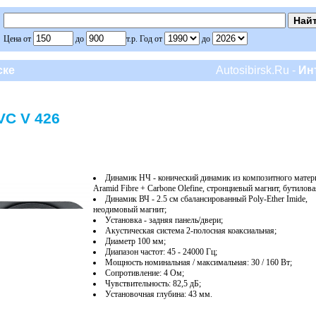
Цена от
до
т.р. Год от
до
ске
Autosibirsk.Ru -
Ин
VC V 426
Динамик НЧ - конический динамик из композитного матер
Aramid Fibre + Carbone Olefine, стронциевый магнит, бутилов
Динамик ВЧ - 2.5 см сбалансированный Poly-Ether Imide,
неодимовый магнит;
Установка - задняя панель/двери;
Акустическая система 2-полосная коаксиальная;
Диаметр 100 мм;
Диапазон частот: 45 - 24000 Гц;
Мощность номинальная / максимальная: 30 / 160 Вт;
Сопротивление: 4 Ом;
Чувствительность: 82,5 дБ;
Установочная глубина: 43 мм.