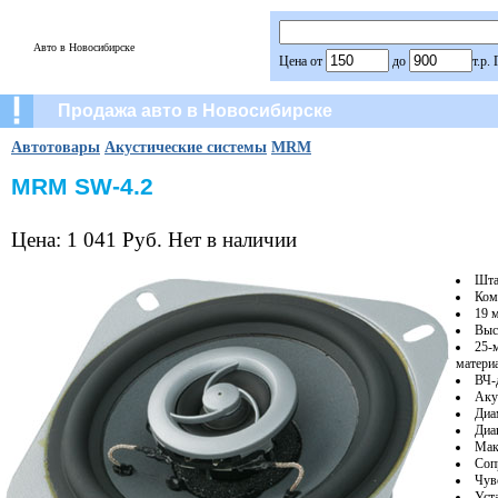
Авто в Новосибирске
Цена от
до
т.р.
Продажа авто в Новосибирске
Автотовары
Акустические системы
MRM
MRM SW-4.2
Цена: 1 041 Руб. Нет в наличии
Шта
Ком
19 
Выс
25-
материа
ВЧ-
Аку
Диа
Диап
Мак
Соп
Чув
Уст