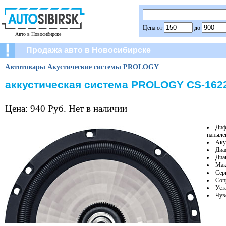
Цена от
до
Авто в Новосибирске
Продажа авто в Новосибирске
Автотовары
Акустические системы
PROLOGY
аккустическая система PROLOGY CS-162
Цена: 940 Руб. Нет в наличии
Диф
напыле
Аку
Диа
Диап
Мак
Сери
Соп
Уст
Чув