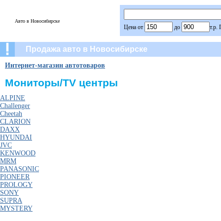
Авто в Новосибирске
Цена от
до
т.р.
Продажа авто в Новосибирске
Интернет-магазин автотоваров
Мониторы/TV центры
ALPINE
Challenger
Cheetah
CLARION
DAXX
HYUNDAI
JVC
KENWOOD
MRM
PANASONIC
PIONEER
PROLOGY
SONY
SUPRA
МYSTERY