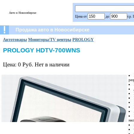
Авто в Новосибирске
Цена от
до
т.р.
Продажа авто в Новосибирске
Автотовары
Мониторы/TV центры
PROLOGY
PROLOGY HDTV-700WNS
Цена: 0 Руб. Нет в наличии
раз
нас