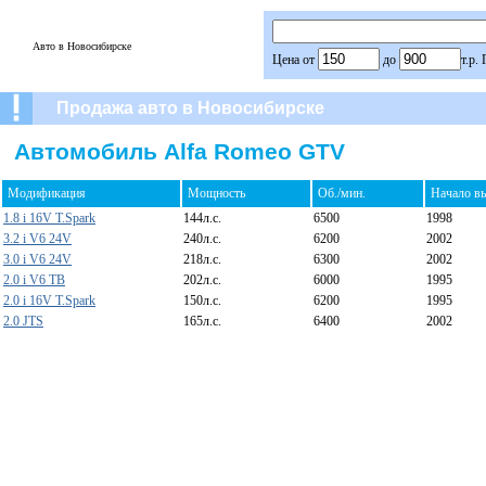
Авто в Новосибирске
Цена от
до
т.р.
Продажа авто в Новосибирске
Автомобиль Alfa Romeo GTV
Модификация
Мощность
Об./мин.
Начало в
1.8 i 16V T.Spark
144л.с.
6500
1998
3.2 i V6 24V
240л.с.
6200
2002
3.0 i V6 24V
218л.с.
6300
2002
2.0 i V6 TB
202л.с.
6000
1995
2.0 i 16V T.Spark
150л.с.
6200
1995
2.0 JTS
165л.с.
6400
2002