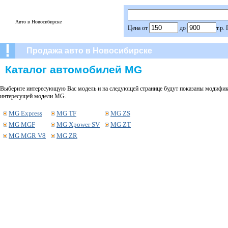
Авто в Новосибирске
Цена от
до
т.р.
Продажа авто в Новосибирске
Каталог автомобилей MG
Выберите интересующую Вас модель и на следующей странице будут показаны модифика
интересущей модели MG.
MG Express
MG TF
MG ZS
MG MGF
MG Xpower SV
MG ZT
MG MGR V8
MG ZR