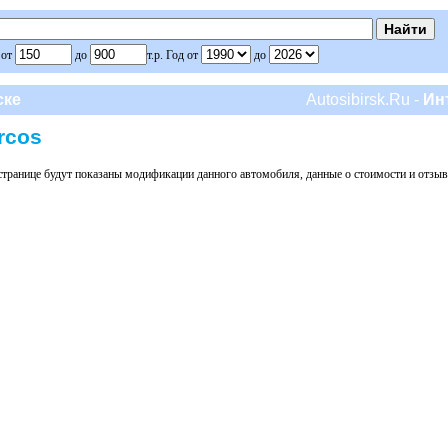
 от
до
т.р. Год от
до
ске
Autosibirsk.Ru -
Ин
rcos
транице будут показаны модификации данного автомобиля, данные о стоимости и отзы