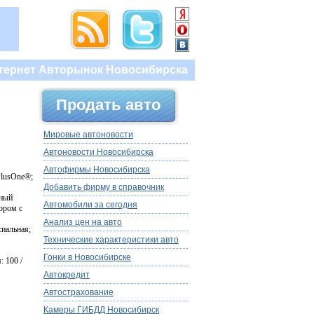
тернет Авторынок Новосибирска
Продать авто
Мировые автоновости
Автоновости Новосибирска
Автофирмы Новосибирска
PlusOne®;
Добавить фирму в справочник
тный
Автомобили за сегодня
ором с
Анализ цен на авто
сиальная;
Технические характеристики авто
Гонки в Новосибирске
 100 /
Автокредит
Автострахование
Камеры ГИБДД Новосибирск