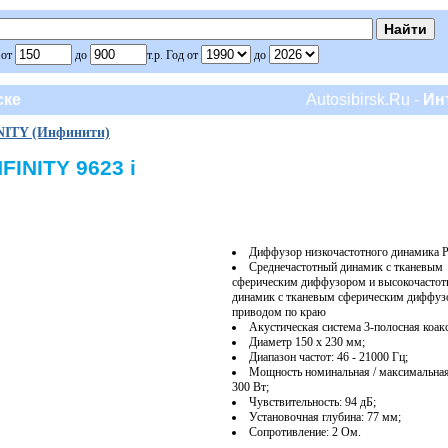
 от
до
т.р. Год от
до
ске
Autosibirsk.Ru -
Ин
NITY (Инфинити)
FINITY 9623 i
Диффузор низкочастотного динамика 
Среднечастотный динамик с тканевым
сферическим диффузором и высокочасто
динамик с тканевым сферическим диффуз
приводом по краю
Акустическая система 3-полосная коак
Диаметр 150 х 230 мм;
Диапазон частот: 46 - 21000 Гц;
Мощность номинальная / максимальная:
300 Вт;
Чувствительность: 94 дБ;
Установочная глубина: 77 мм;
Сопротивление: 2 Ом.