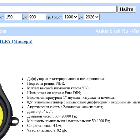
 от
до
т.р. Год от
до
ске
Autosibirsk.Ru -
Ин
ERY (Мистери)
Диффузор из текстурированного полипропилена;
Подвес из резины NBR;
Магнит высокой плотности класса Y30;
Штампованная корзина Euro DIN;
Высокотемпературная 1” звуковая катушка из номекса;
0,5" купольный твитер с майларовым диффузором и неодимовым магн
Акустическая система 2-полосная коаксиальная;
Диаметр 5" х 7";
Диапазон частот: 50 - 20000 Гц;
Мощность номинальная / максимальная: 50 / 200 Вт;
Сопротивление: 4 Ом;
Чувствительность: 92 дБ.