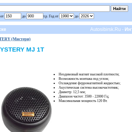
 от
до
т.р. Год от
до
ске
Autosibirsk.Ru -
Ин
ERY (Мистери)
MYSTERY MJ 1Т
Неодимовый магнит высокой плотности;
Возможность монтажа под углом;
Охлаждение ферромагнитной жидкостью;
Акустическая система высокочастотник;
Диаметр: 12,5 мм;
Диапазон частот: 3500 - 22000 Гц;
Максимальная мощность 120 Вт.